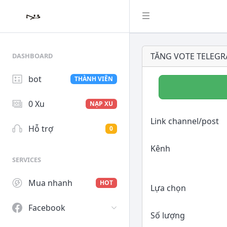
TĂNG VOTE TELEG
DASHBOARD
bot
THÀNH VIÊN
0 Xu
NẠP XU
Link channel/post
Hỗ trợ
0
Kênh
SERVICES
Mua nhanh
HOT
Lựa chọn
Facebook
Số lượng