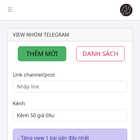
VIEW NHÓM TELEGRAM
THÊM MỚI
DANH SÁCH
Link channel/post
Kênh
- Tăng view 1 bài gần đây nhất