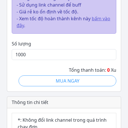
- Sử dụng link channel để buff
- Giá rẻ ko ổn định về tốc độ.
- Xem tốc độ hoàn thành kênh này
bấm vào
đây
.
Số lượng
Tổng thanh toán:
0
Xu
MUA NGAY
Thông tin chi tiết
*: Không đổi link channel trong quá trình
chạy đơn.