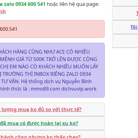
a zalo 0934 600 541
hoặc liên hệ qua page:
ình
Tô
.600.541
HÁCH HÀNG CŨNG NHƯ ACE CÓ NHIỀU
P MỆNH GIÁ TỪ 500K TRỞ LÊN ĐƯỢC CỘNG
H CHỊ EM NÀO CÓ KHÁCH NHIỀU MUỐN LẤY
Ị TRƯỜNG THÌ INBOX RIÊNG ZALO 0934
Ư VẤN. Hệ thống dịch vụ Nguyễn Bình
 chính thức là : mmo89.com dichvuvip.work
ố lượng mua ko đủ so với thực tế?
 đã mua có được hoàn lại xu ko?
thành công nhưng ko thấy chạy?