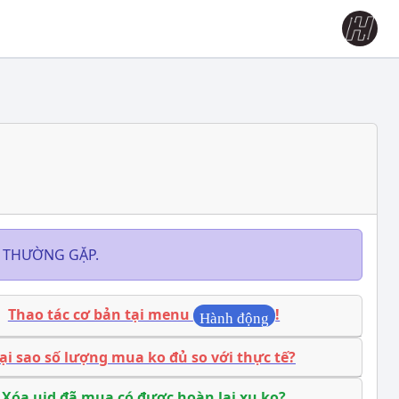
 THƯỜNG GẶP.
Thao tác cơ bản tại menu
!
Hành động
ại sao số lượng mua ko đủ so với thực tế?
Xóa uid đã mua có được hoàn lại xu ko?