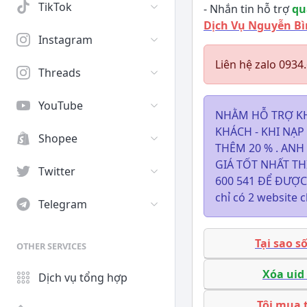
TikTok
- Nhắn tin hỗ trợ
qu
Dịch Vụ Nguyễn B
Instagram
Liên hệ zalo 0934
Threads
YouTube
NHẰM HỖ TRỢ K
KHÁCH - KHI NẠ
Shopee
THÊM 20 % . AN
GIÁ TỐT NHẤT TH
Twitter
600 541 ĐỂ ĐƯỢC T
chỉ có 2 website
Telegram
Tại sao s
OTHER SERVICES
Xóa uid
Dịch vụ tổng hợp
Tôi mua 