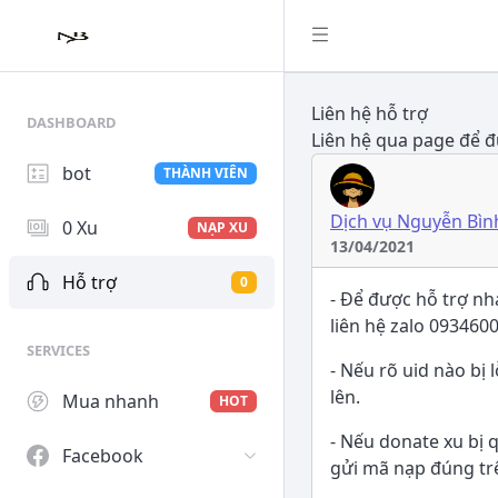
Liên hệ hỗ trợ
DASHBOARD
Liên hệ qua page để đ
bot
THÀNH VIÊN
Dịch vụ Nguyễn Bìn
0 Xu
NẠP XU
13/04/2021
Hỗ trợ
0
- Để được hỗ trợ nh
liên hệ zalo 093460
SERVICES
- Nếu rõ uid nào bị 
lên.
Mua nhanh
HOT
- Nếu donate xu bị 
Facebook
gửi mã nạp đúng trê