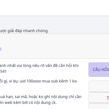
ược giải đáp nhanh chóng.
h
anh nhất vui lòng nêu rõ vấn đề cần hỏi khi
CÂU HỎI
0541
lỗi gì, ví dụ: uid 100xxxx mua sub kênh 1 ko
quá hạn, sai mã, hoặc ko ghi nội dung chỉ cần
T
n web kèm bill có nội dung ck.